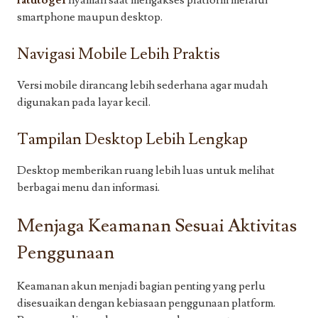
ratutogel
nyaman saat mengakses platform melalui
smartphone maupun desktop.
Navigasi Mobile Lebih Praktis
Versi mobile dirancang lebih sederhana agar mudah
digunakan pada layar kecil.
Tampilan Desktop Lebih Lengkap
Desktop memberikan ruang lebih luas untuk melihat
berbagai menu dan informasi.
Menjaga Keamanan Sesuai Aktivitas
Penggunaan
Keamanan akun menjadi bagian penting yang perlu
disesuaikan dengan kebiasaan penggunaan platform.