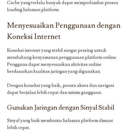
Cache yang terlalu banyak dapat memperlambat proses
loading halaman platform.
Menyesuaikan Penggunaan dengan
Koneksi Internet
Koneksi internet yang stabil sangat penting untuk
mendukung kenyamanan penggunaan platform online.
Pengguna dapat menyesuaikan aktivitas online
berdasarkan kualitas jaringan yang digunakan.
Dengan koneksi yang baik, proses akses dan navigasi
dapat berjalan lebih cepat dan minim gangguan.
Gunakan Jaringan dengan Sinyal Stabil
Sinyal yang baik membantu halaman platform dimuat
lebih cepat.