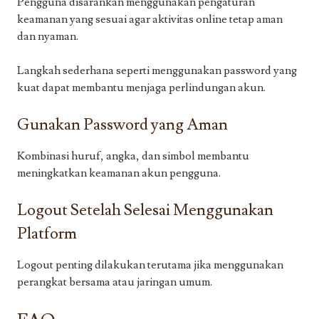
Pengguna disarankan menggunakan pengaturan
keamanan yang sesuai agar aktivitas online tetap aman
dan nyaman.
Langkah sederhana seperti menggunakan password yang
kuat dapat membantu menjaga perlindungan akun.
Gunakan Password yang Aman
Kombinasi huruf, angka, dan simbol membantu
meningkatkan keamanan akun pengguna.
Logout Setelah Selesai Menggunakan
Platform
Logout penting dilakukan terutama jika menggunakan
perangkat bersama atau jaringan umum.