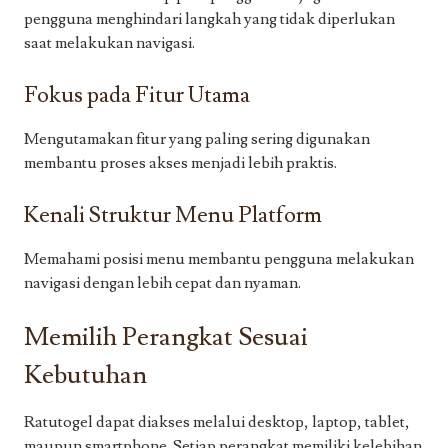
pengguna menghindari langkah yang tidak diperlukan
saat melakukan navigasi.
Fokus pada Fitur Utama
Mengutamakan fitur yang paling sering digunakan
membantu proses akses menjadi lebih praktis.
Kenali Struktur Menu Platform
Memahami posisi menu membantu pengguna melakukan
navigasi dengan lebih cepat dan nyaman.
Memilih Perangkat Sesuai
Kebutuhan
Ratutogel dapat diakses melalui desktop, laptop, tablet,
maupun smartphone. Setiap perangkat memiliki kelebihan