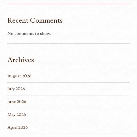
Recent Comments
No comments to show.
Archives
August 2026
July 2026
June 2026
May 2026
April 2026