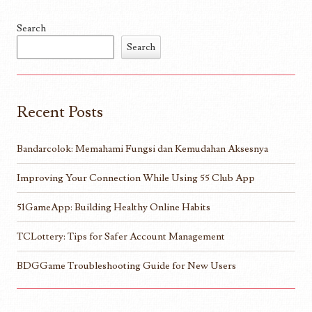
Search
Search
Recent Posts
Bandarcolok: Memahami Fungsi dan Kemudahan Aksesnya
Improving Your Connection While Using 55 Club App
51GameApp: Building Healthy Online Habits
TCLottery: Tips for Safer Account Management
BDGGame Troubleshooting Guide for New Users