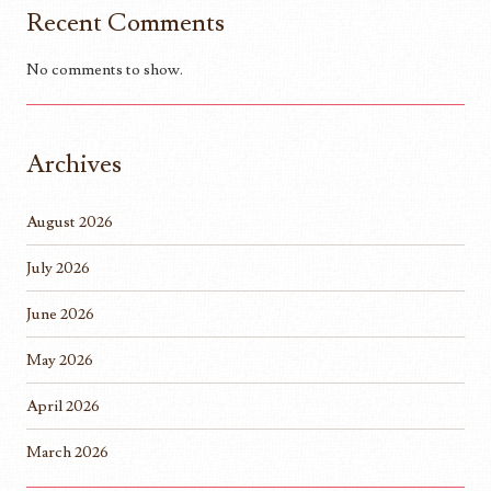
Recent Comments
No comments to show.
Archives
August 2026
July 2026
June 2026
May 2026
April 2026
March 2026