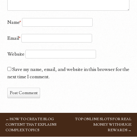
Name
*
Email
*
Website
Save my name, email, and website in this browser for the
next time I comment.
←
HOW TO CREATE BLOG
TOP ONLINE SLOTS FOR REAL
POST NAVIGATION
CONTENT THAT EXPLAINS
MONEY WITH HUGE
COMPLEX TOPICS
REWARDS
→