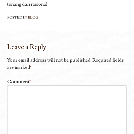
tenang dan rasional.
POSTED IN
BLOG
Leave a Reply
Your email address will not be published.
Required fields
are marked
*
Comment
*